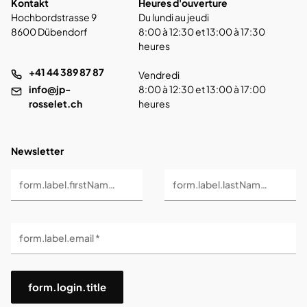
Kontakt
Heures d'ouverture
Hochbordstrasse 9
Du lundi au jeudi
8600 Dübendorf
8:00 à 12:30 et 13:00 à 17:30
heures
+41 44 389 87 87
Vendredi
info@jp-
8:00 à 12:30 et 13:00 à 17:00
rosselet.ch
heures
Newsletter
form.label.firstName *
form.label.lastName *
form.label.email *
form.login.title