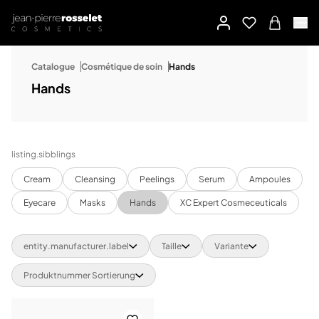
Catalogue
Cosmétique de soin
Hands
Hands
listing.sibblings
Cream
Cleansing
Peelings
Serum
Ampoules
Eyecare
Masks
Hands
XC Expert Cosmeceuticals
entity.manufacturer.label
Taille
Variante
Produktnummer Sortierung