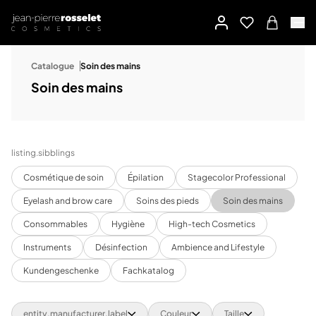
Catalogue
Soin des mains
Soin des mains
listing.sibblings
Cosmétique de soin
Épilation
Stagecolor Professional
Eyelash and brow care
Soins des pieds
Soin des mains
Consommables
Hygiène
High-tech Cosmetics
Instruments
Désinfection
Ambience and Lifestyle
Kundengeschenke
Fachkatalog
entity.manufacturer.label
Couleur
Taille