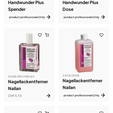
Handwunder Plus
Handwunder Plus
Spender
Dose
product.professionalsOnly
product.professionalsOnly
CATALOGUE
SOINS DES ONGLES
Nagellackentferner
Nagellackentferner
Nailan
Nailan
product.professionalsOnly
CHF 5.70