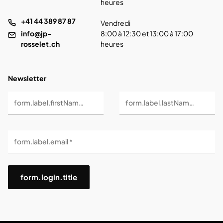
heures
+41 44 389 87 87
Vendredi
info@jp-
8:00 à 12:30 et 13:00 à 17:00
rosselet.ch
heures
Newsletter
form.label.firstName *
form.label.lastName *
form.label.email *
form.login.title