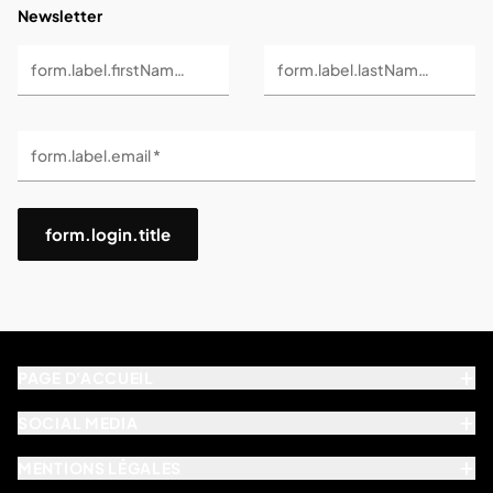
Newsletter
form.label.firstName *
form.label.lastName *
form.label.email *
form.login.title
PAGE D'ACCUEIL
SOCIAL MEDIA
MENTIONS LÉGALES