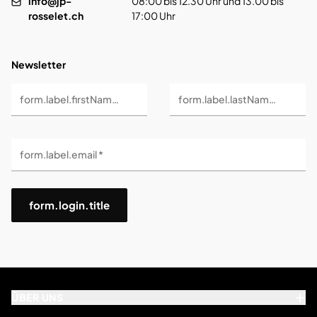
info@jp-
08:00 bis 12.30 Uhr und 13.00 bis
rosselet.ch
17:00 Uhr
Newsletter
form.label.firstName *
form.label.lastName *
form.label.email *
form.login.title
ÜBER UNS