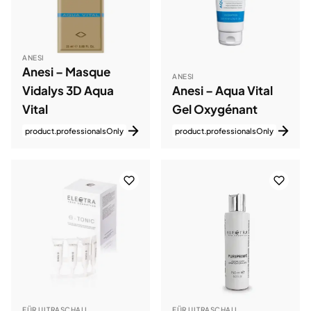
ANESI
Anesi – Masque
ANESI
Vidalys 3D Aqua
Anesi – Aqua Vital
Vital
Gel Oxygénant
product.professionalsOnly
product.professionalsOnly
FÜR ULTRASCHALL
FÜR ULTRASCHALL