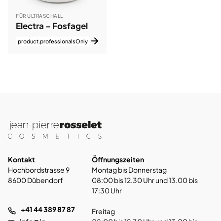
FÜR ULTRASCHALL
Electra – Fosfagel
product.professionalsOnly
Kontakt
Öffnungszeiten
Hochbordstrasse 9
Montag bis Donnerstag
8600 Dübendorf
08:00 bis 12.30 Uhr und 13.00 bis
17:30 Uhr
+41 44 389 87 87
Freitag