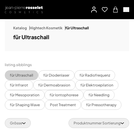
Katalog
Hightech Kosmetik
für Ultraschall
für Ultraschall
listing.sibblings
für Ultraschall
für Diodenlaser
für Radiofrequenz
für Infrarot
für Dermoabrasion
für Elektroepilation
für Mesoporation
für Iontophorese
für Needling
für Shaping Wave
Post Treatment
für Pressotherapy
Grösse
Produktnummer Sortierung