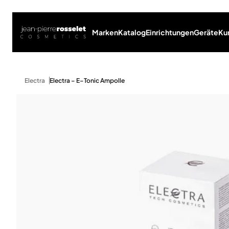
Marken
Katalog
Einrichtungen
Geräte
Ku
Electra
Electra – E–Tonic Ampolle