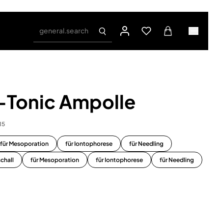
general.search
E–Tonic Ampolle
15
für Mesoporation
für Iontophorese
für Needling
schall
für Mesoporation
für Iontophorese
für Needling