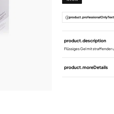
product.professionalOnlyText
product.description
Flüssiges Gel mit straffender
product.moreDetails