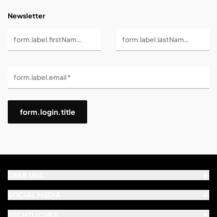
Newsletter
form.label.firstName *
form.label.lastName *
form.label.email *
form.login.title
ÜBER UNS
SOCIAL MEDIA
RECHTLICHES