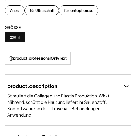
Anesi
für Ultraschall
für Iontophorese
GRÖSSE
Grösse
200 ml
product.professionalOnlyText
product.description
Stimuliert die Collagen und Elastin Produktion. Wirkt
nährend, schützt die Haut und liefert ihr Sauerstoff.
Kommt während der Ultraschall-Behandlung zur
Anwendung.