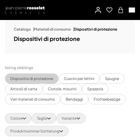
Catalogo
Materiali di consumo
Dispositivi di protezione
Dispositivi di protezione
listing.sibblings
Dispositivi di protezione
Cuscini per lettini
Spugne
Articoli di carta
Ciotole, misurini
Spazzola
Vari materiali di consumo
Bendaggi
Frotteebezüge
Colore
Taglia
Variante
Produktnummer Sortierung