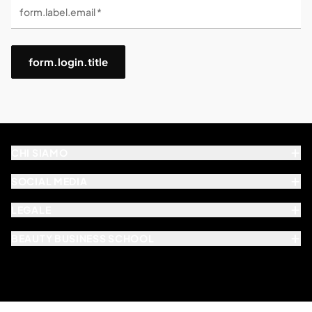
form.label.email *
form.login.title
CHI SIAMO
SOCIAL MEDIA
LEGALE
BEAUTY BUSINESS SCHOOL