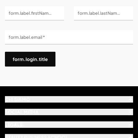
form.label.firstName *
form.label.lastName *
form.label.email *
form.login.title
CHI SIAMO
SOCIAL MEDIA
LEGALE
BEAUTY BUSINESS SCHOOL