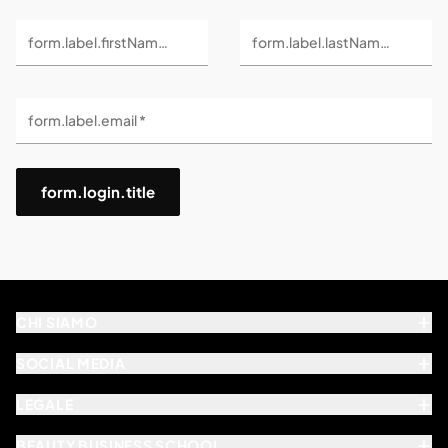
form.label.firstName *
form.label.lastName *
form.label.email *
form.login.title
CHI SIAMO
SOCIAL MEDIA
LEGALE
BEAUTY BUSINESS SCHOOL