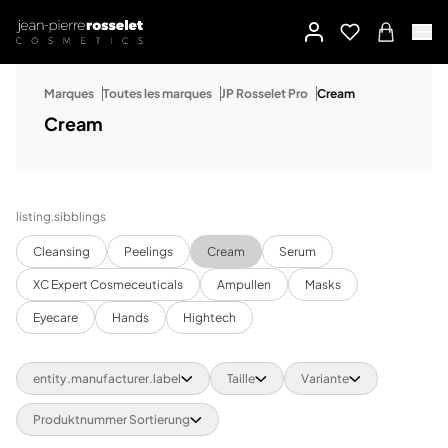
Marques
Toutes les marques
JP Rosselet Pro
Cream
Cream
listing.sibblings
Cleansing
Peelings
Cream
Serum
XC Expert Cosmeceuticals
Ampullen
Masks
Eyecare
Hands
Hightech
entity.manufacturer.label
Taille
Variante
Produktnummer Sortierung