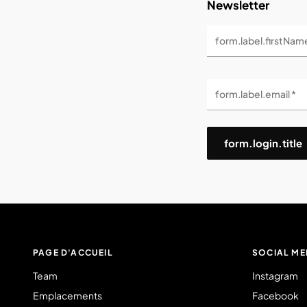
Newsletter
form.label.firstNam
form.label.email *
form.login.title
PAGE D'ACCUEIL
SOCIAL ME
Team
Instagram
Emplacements
Facebook