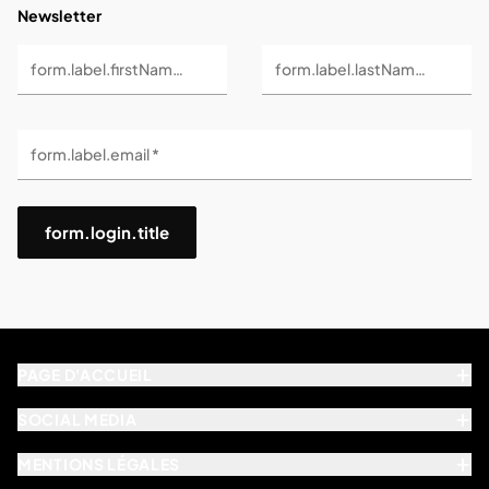
Newsletter
form.label.firstName *
form.label.lastName *
form.label.email *
form.login.title
PAGE D'ACCUEIL
SOCIAL MEDIA
MENTIONS LÉGALES