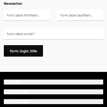
Newsletter
form.label.firstName *
form.label.lastName *
form.label.email *
form.login.title
ÜBER UNS
SOCIAL MEDIA
RECHTLICHES