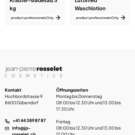
Kräuter-Badesalz 5
Lüttimed
kg
Waschlotion
product.professionalsOnly
product.professionalsOnly
Kontakt
Öffnungszeiten
Hochbordstrasse 9
Montag bis Donnerstag
8600 Dübendorf
08:00 bis 12.30 Uhr und 13.00 bis
17:30 Uhr
+41 44 389 87 87
Freitag
info@jp-
08:00 bis 12.30 Uhr und 13.00 bis
rosselet.ch
17:00 Uhr