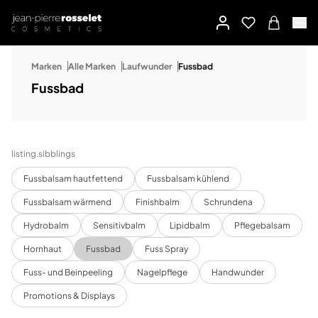
Marken
Alle Marken
Laufwunder
Fussbad
Fussbad
listing.sibblings
Fussbalsam hautfettend
Fussbalsam kühlend
Fussbalsam wärmend
Finishbalm
Schrundena
Hydrobalm
Sensitivbalm
Lipidbalm
Pflegebalsam
Hornhaut
Fussbad
Fuss Spray
Fuss- und Beinpeeling
Nagelpflege
Handwunder
Promotions & Displays