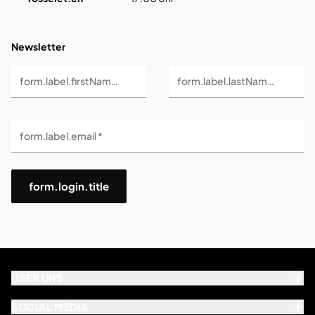
Newsletter
form.label.firstName *
form.label.lastName *
form.label.email *
form.login.title
ÜBER UNS
SOCIAL MEDIA