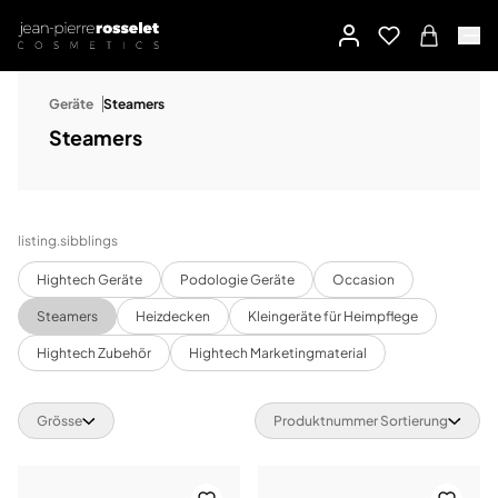
Geräte
Steamers
Steamers
listing.sibblings
Hightech Geräte
Podologie Geräte
Occasion
Steamers
Heizdecken
Kleingeräte für Heimpflege
Hightech Zubehör
Hightech Marketingmaterial
Grösse
Produktnummer Sortierung