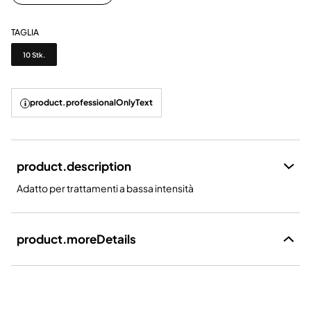
TAGLIA
Taglia
10 Stk.
product.professionalOnlyText
product.description
Adatto per trattamenti a bassa intensità
product.moreDetails