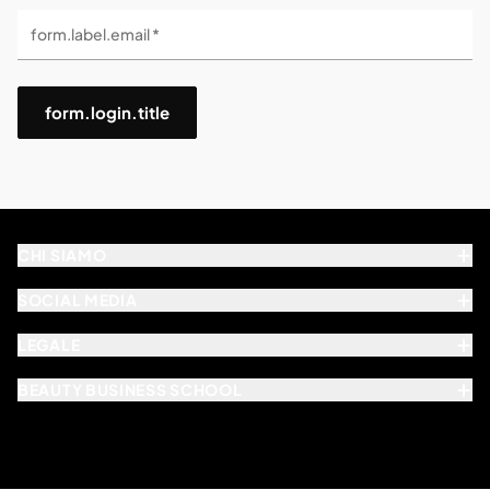
form.label.email *
form.login.title
CHI SIAMO
SOCIAL MEDIA
LEGALE
BEAUTY BUSINESS SCHOOL