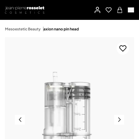
Mesoestetic Beauty
axion nano pin head