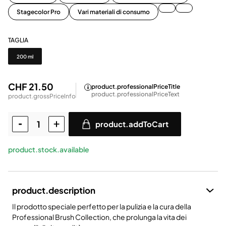
Stagecolor Pro
Vari materiali di consumo
TAGLIA
Taglia
200 ml
CHF 21.50
product.professionalPriceTitle
product.professionalPriceText
product.grossPriceInfo
product.addToCart
product.stock.available
product.description
Il prodotto speciale perfetto per la pulizia e la cura della
Professional Brush Collection, che prolunga la vita dei