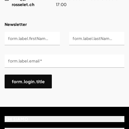
rosselet.ch
17:00
Newsletter
form.label.firstName *
form.label.lastName *
form.label.email *
form.login.title
CHI SIAMO