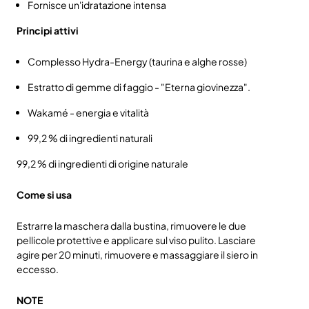
Fornisce un'idratazione intensa
Principi attivi
Complesso Hydra-Energy (taurina e alghe rosse)
Estratto di gemme di faggio - "Eterna giovinezza".
Wakamé - energia e vitalità
99,2 % di ingredienti naturali
99,2 % di ingredienti di origine naturale
Come si usa
Estrarre la maschera dalla bustina, rimuovere le due
pellicole protettive e applicare sul viso pulito. Lasciare
agire per 20 minuti, rimuovere e massaggiare il siero in
eccesso.
NOTE