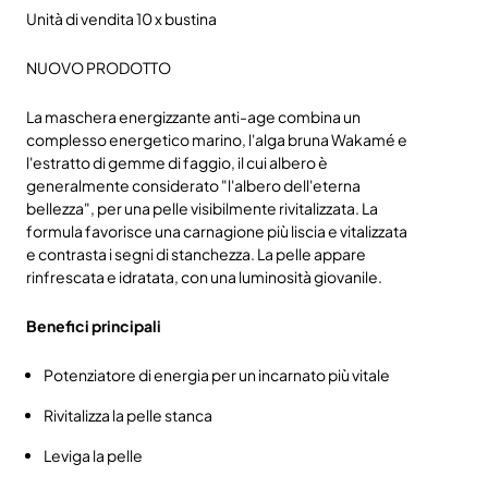
Unità di vendita 10 x bustina
NUOVO PRODOTTO
La maschera energizzante anti-age combina un
complesso energetico marino, l'alga bruna Wakamé e
l'estratto di gemme di faggio, il cui albero è
generalmente considerato "l'albero dell'eterna
bellezza", per una pelle visibilmente rivitalizzata. La
formula favorisce una carnagione più liscia e vitalizzata
e contrasta i segni di stanchezza. La pelle appare
rinfrescata e idratata, con una luminosità giovanile.
Benefici principali
Potenziatore di energia per un incarnato più vitale
Rivitalizza la pelle stanca
Leviga la pelle