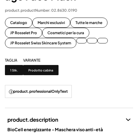
product.productNumber: 02.8630.0190
Catalogo
Marchi esclusivi
Tutte le marche
JP Rosselet Pro
Cosmetici per la cura
JP Rosselet Swiss Skincare System
TAGLIA
VARIANTE
Taglia
Variante
1 Stk.
Prodotto cabina
product.professionalOnlyText
product.description
BioCell energizzante - Maschera viso anti-età