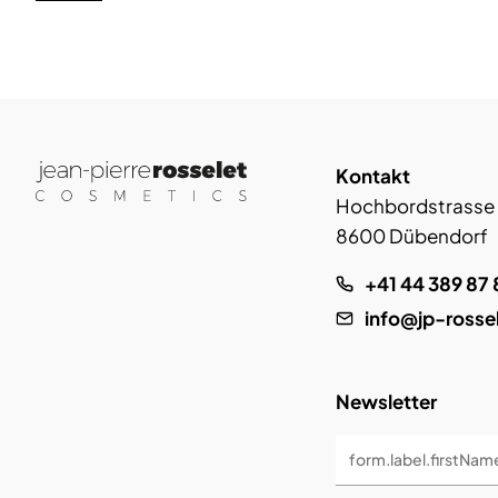
Kontakt
Hochbordstrasse
8600 Dübendorf
+41 44 389 87 
info@jp-rosse
Newsletter
form.label.firstNam