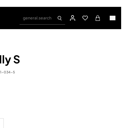
general.search
lly S
81-034-5