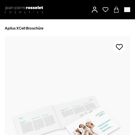
Apilus XCell Broschüre