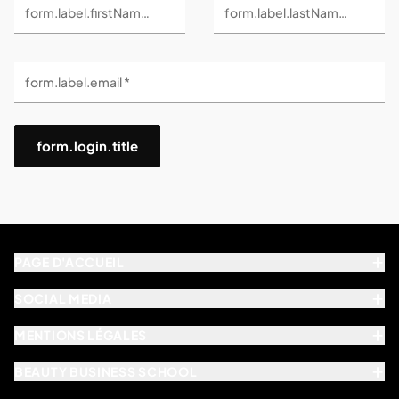
form.label.firstName *
form.label.lastName *
form.label.email *
form.login.title
PAGE D'ACCUEIL
SOCIAL MEDIA
MENTIONS LÉGALES
BEAUTY BUSINESS SCHOOL