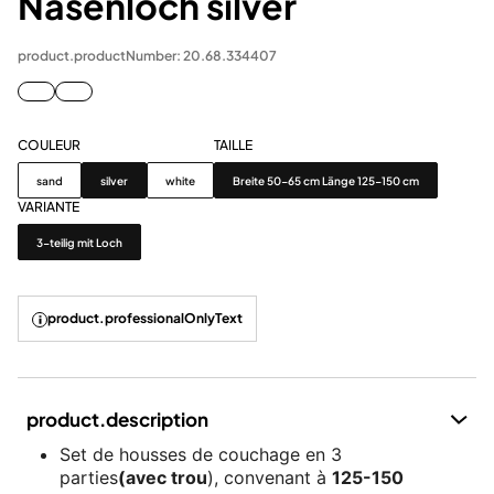
Nasenloch silver
product.productNumber: 20.68.334407
COULEUR
TAILLE
Couleur
Taille
sand
silver
white
Breite 50-65 cm Länge 125-150 cm
VARIANTE
Variante
3-teilig mit Loch
product.professionalOnlyText
product.description
Set de housses de couchage en 3
parties
(avec trou
), convenant à
125-150