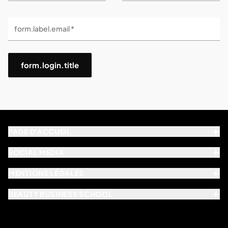
form.label.email *
form.login.title
PAGE D'ACCUEIL
SOCIAL MEDIA
MENTIONS LÉGALES
BEAUTY BUSINESS SCHOOL