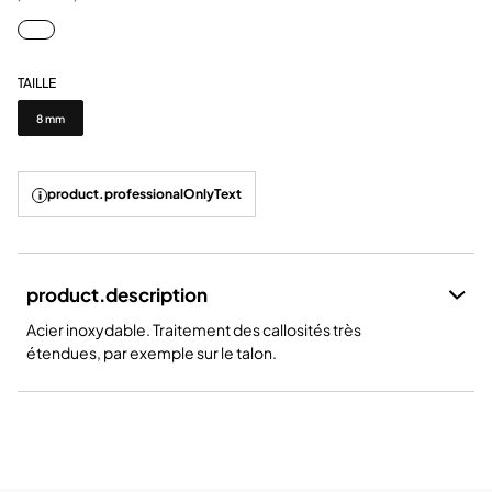
TAILLE
Taille
8 mm
product.professionalOnlyText
product.description
Acier inoxydable. Traitement des callosités très
étendues, par exemple sur le talon.