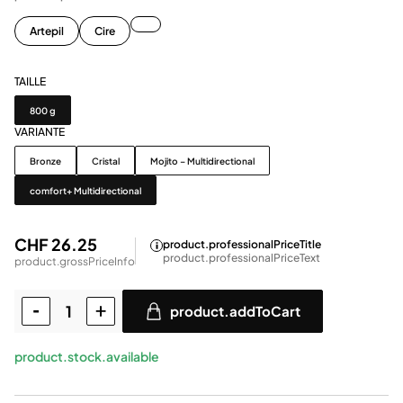
Artepil
Cire
TAILLE
Taille
800 g
VARIANTE
Variante
Bronze
Cristal
Mojito – Multidirectional
comfort+ Multidirectional
CHF 26.25
product.professionalPriceTitle
product.professionalPriceText
product.grossPriceInfo
product.addToCart
product.stock.available