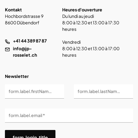
Kontakt
Heures d'ouverture
Hochbordstrasse 9
Du lundi au jeudi
8600 Dübendorf
8:00 à 12:30 et 13:00 à 17:30
heures
+41 44 389 87 87
Vendredi
info@jp-
8:00 à 12:30 et 13:00 à 17:00
rosselet.ch
heures
Newsletter
form.label.firstName *
form.label.lastName *
form.label.email *
form.login.title