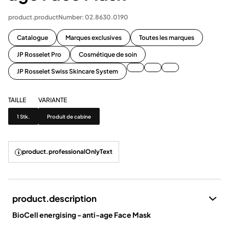
product.productNumber: 02.8630.0190
Catalogue
Marques exclusives
Toutes les marques
JP Rosselet Pro
Cosmétique de soin
JP Rosselet Swiss Skincare System
TAILLE
VARIANTE
Taille
Variante
1 Stk.
Produit de cabine
product.professionalOnlyText
product.description
BioCell energising - anti-age Face Mask