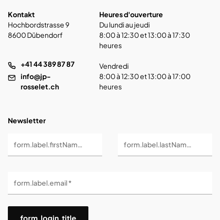
Kontakt
Heures d'ouverture
Hochbordstrasse 9
Du lundi au jeudi
8600 Dübendorf
8:00 à 12:30 et 13:00 à 17:30
heures
+41 44 389 87 87
Vendredi
info@jp-
8:00 à 12:30 et 13:00 à 17:00
rosselet.ch
heures
Newsletter
form.label.firstName *
form.label.lastName *
form.label.email *
form.login.title