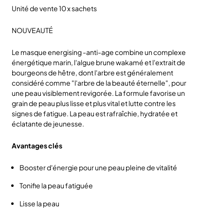
Unité de vente 10 x sachets
NOUVEAUTÉ
Le masque energising -anti-age combine un complexe
énergétique marin, l'algue brune wakamé et l'extrait de
bourgeons de hêtre, dont l'arbre est généralement
considéré comme "l'arbre de la beauté éternelle", pour
une peau visiblement revigorée. La formule favorise un
grain de peau plus lisse et plus vital et lutte contre les
signes de fatigue. La peau est rafraîchie, hydratée et
éclatante de jeunesse.
Avantages clés
Booster d'énergie pour une peau pleine de vitalité
Tonifie la peau fatiguée
Lisse la peau