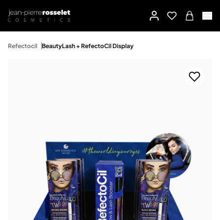
Refectocil
BeautyLash + RefectoCil Display