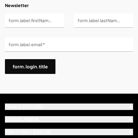
Newsletter
form.label.firstName *
form.label.lastName *
form.label.email *
form.login.title
PAGE D'ACCUEIL
SOCIAL MEDIA
MENTIONS LÉGALES