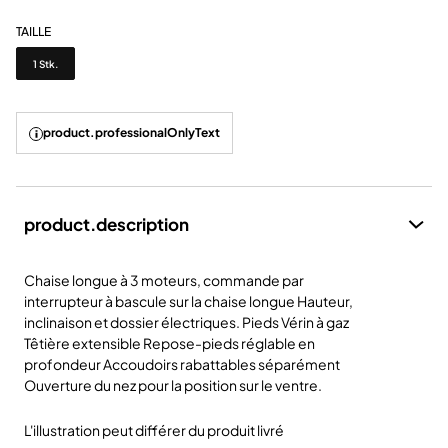
TAILLE
Taille
1 Stk.
product.professionalOnlyText
product.description
Chaise longue à 3 moteurs, commande par
interrupteur à bascule sur la chaise longue Hauteur,
inclinaison et dossier électriques. Pieds Vérin à gaz
Têtière extensible Repose-pieds réglable en
profondeur Accoudoirs rabattables séparément
Ouverture du nez pour la position sur le ventre.
L'illustration peut différer du produit livré