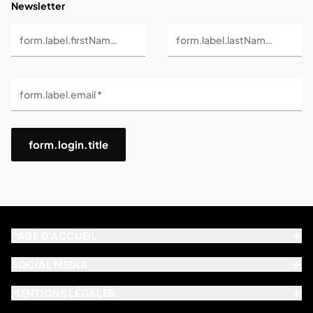
Newsletter
form.label.firstName *
form.label.lastName *
form.label.email *
form.login.title
PAGE D'ACCUEIL
SOCIAL MEDIA
MENTIONS LÉGALES