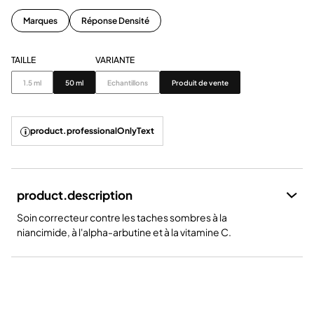
Marques
Réponse Densité
TAILLE
VARIANTE
Taille
Variante
1.5 ml
50 ml
Echantillons
Produit de vente
product.professionalOnlyText
product.description
Soin correcteur contre les taches sombres à la
niancimide, à l'alpha-arbutine et à la vitamine C.