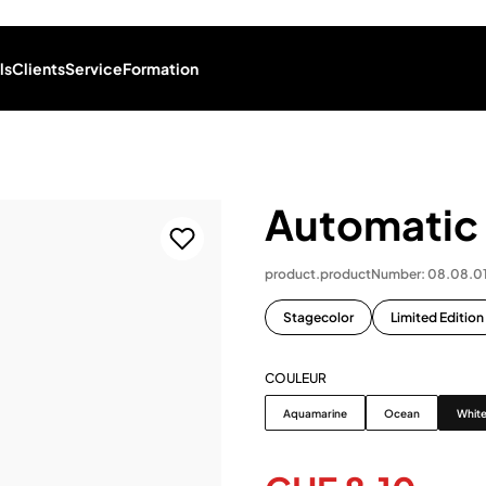
ls
Clients
Service
Formation
Automatic 
product.productNumber: 08.08.0
Stagecolor
Limited Edition
COULEUR
Couleur
Aquamarine
Ocean
Whit