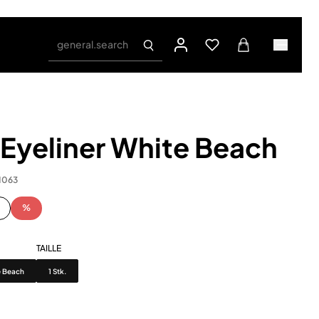
general.search
Eyeliner White Beach
1063
%
TAILLE
Taille
e Beach
1 Stk.