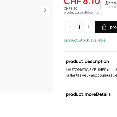
CHF 8.10
produ
produ
CHF 8.10
product.grossPriceInfo
pro
product.stock.available
product.description
L'AUTOMATIC EYELINER dans 
briller tes yeux aux couleurs 
product.moreDetails