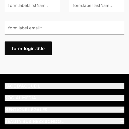
form.label.firstName *
form.label.lastName *
form.label.email *
form.login.title
PAGE D'ACCUEIL
SOCIAL MEDIA
MENTIONS LÉGALES
BEAUTY BUSINESS SCHOOL