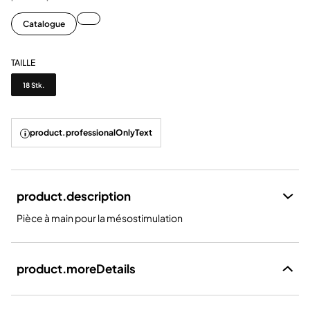
Catalogue
TAILLE
Taille
18 Stk.
product.professionalOnlyText
product.description
Pièce à main pour la mésostimulation
product.moreDetails