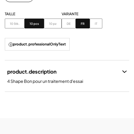
TAILLE
VARIANTE
Taille
Variante
10 Stk.
10 pcs
10 pz
DE
FR
IT
product.professionalOnlyText
product.description
4 Shape Bon pour un traitement d'essai