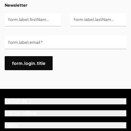
Newsletter
form.label.firstName *
form.label.lastName *
form.label.email *
form.login.title
ABOUT US
SOCIAL MEDIA
LEGAL