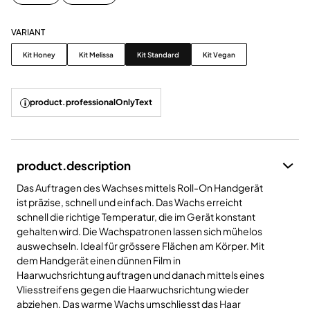
VARIANT
Variant
Kit Honey
Kit Melissa
Kit Standard
Kit Vegan
product.professionalOnlyText
product.description
Das Auftragen des Wachses mittels Roll-On Handgerät
ist präzise, schnell und einfach. Das Wachs erreicht
schnell die richtige Temperatur, die im Gerät konstant
gehalten wird. Die Wachspatronen lassen sich mühelos
auswechseln. Ideal für grössere Flächen am Körper. Mit
dem Handgerät einen dünnen Film in
Haarwuchsrichtung auftragen und danach mittels eines
Vliesstreifens gegen die Haarwuchsrichtung wieder
abziehen. Das warme Wachs umschliesst das Haar