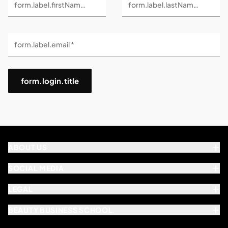
form.label.firstName *
form.label.lastName *
form.label.email *
form.login.title
ABOUT US
SOCIAL MEDIA
LEGAL
BEAUTY BUSINESS SCHOOL