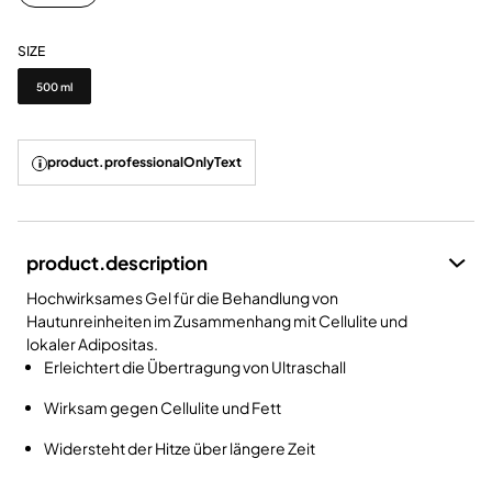
SIZE
Size
500 ml
product.professionalOnlyText
product.description
Hochwirksames Gel für die Behandlung von
Hautunreinheiten im Zusammenhang mit Cellulite und
lokaler Adipositas.
Erleichtert die Übertragung von Ultraschall
Wirksam gegen Cellulite und Fett
Widersteht der Hitze über längere Zeit