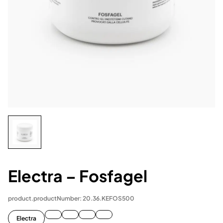
Electra – Fosfagel
product.productNumber: 20.36.KEFOS500
Electra