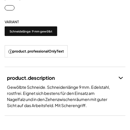
VARIANT
Variant
Schneidelänge: 9 mm gewölbt
product.professionalOnlyText
product.description
Gewölbte Schneide. Schneidenlänge 9 mm. Edelstahl,
rostfrei. Eignet sich bestens für den Einsatz am
Nagelfalz und in den Zehenzwischenräumen mit guter
Sicht auf das Arbeitsfeld. Mit Scherengriff.