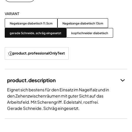
VARIANT
Variant
Nagelzange diabetisch 11.5cm
Nagelzange diabetisch 13cm
gerade Schneide, schräg eingesetzt
kopfschneider diabetisch
product.professionalOnlyText
product.description
Eignet sich bestens für den Einsatz im Nagelfalz und in
den Zehenzwischenräumen mit guter Sicht auf das
Arbeitsfeld. Mit Scherengriff. Edelstahl, rostfrei.
Gerade Schneide. Schräg eingesetzt.