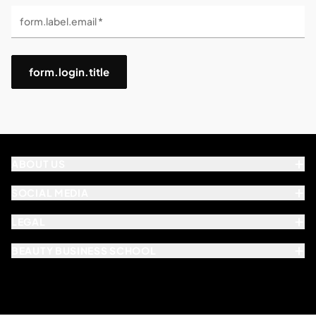
form.label.email *
form.login.title
ABOUT US
SOCIAL MEDIA
LEGAL
BEAUTY BUSINESS SCHOOL