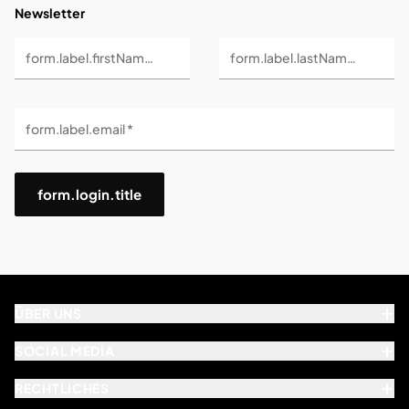
Newsletter
form.label.firstName *
form.label.lastName *
form.label.email *
form.login.title
ÜBER UNS
SOCIAL MEDIA
RECHTLICHES