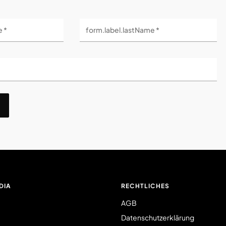
e *
form.label.lastName *
DIA
RECHTLICHES
AGB
Datenschutzerklärung