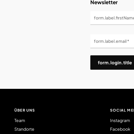
Newsletter
form.label.firstNam
form.label.email *
form.login.title
ÜBER UNS
SOCIAL ME
Team
Instagram
Standorte
Facebook