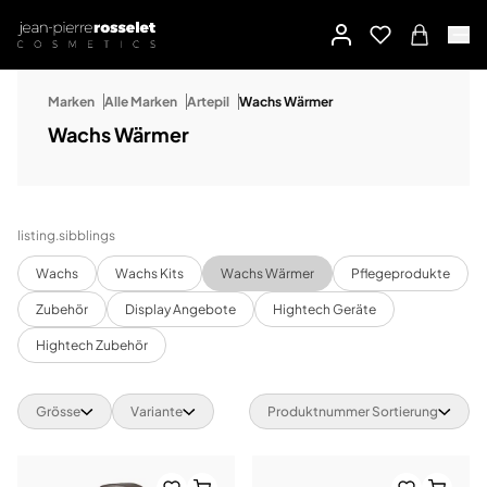
Marken
Alle Marken
Artepil
Wachs Wärmer
Wachs Wärmer
listing.sibblings
Wachs
Wachs Kits
Wachs Wärmer
Pflegeprodukte
Zubehör
Display Angebote
Hightech Geräte
Hightech Zubehör
Grösse
Variante
Produktnummer Sortierung