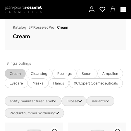
Katalog
JP Rosselet Pro
Cream
Cream
listing.sibblings
Cream
Cleansing
Peelings
Serum
Ampullen
Eyecare
Masks
Hands
XC Expert Cosmeceuticals
entity.manufacturer.label
Grösse
Variante
Produktnummer Sortierung