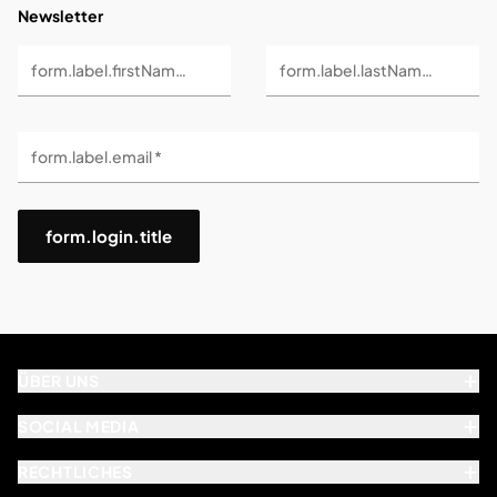
Newsletter
form.label.firstName *
form.label.lastName *
form.label.email *
form.login.title
ÜBER UNS
SOCIAL MEDIA
RECHTLICHES