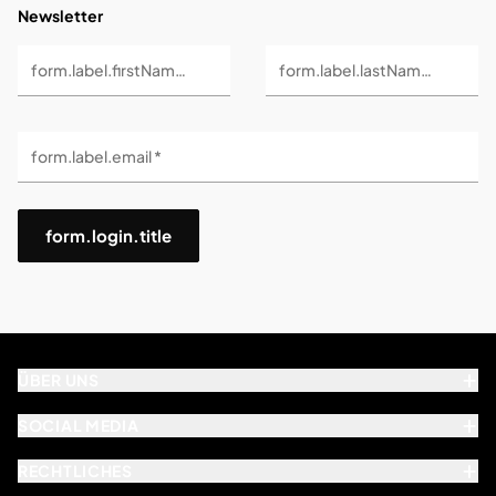
Newsletter
form.label.firstName *
form.label.lastName *
form.label.email *
form.login.title
ÜBER UNS
SOCIAL MEDIA
RECHTLICHES