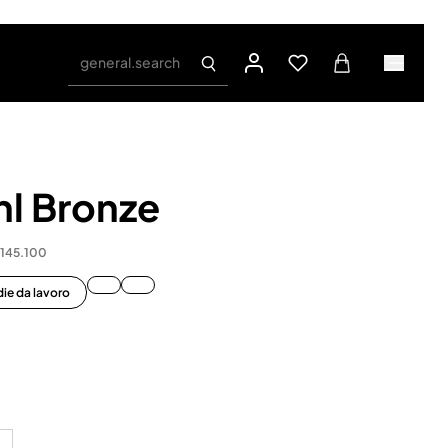
general.search
hl Bronze
0145.100
ie da lavoro