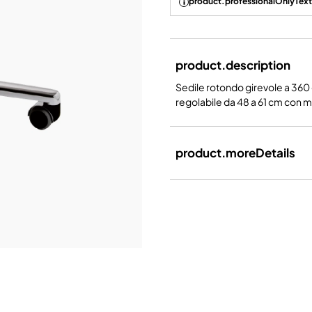
product.professionalOnlyText
product.description
Sedile rotondo girevole a 360 
regolabile da 48 a 61 cm con mo
product.moreDetails