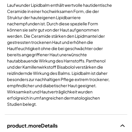
Laufwunder Lipidbalm enthält wertvolle hautidentische
Ceramide in einer hochwirksamen Form, die der
Struktur der hauteigenen Lipidbarriere
nachempfunden ist. Durch diese spezielle Form
können sie sehr gut von der Haut aufgenommen
werden. Die Ceramide stärken den Lipidmantel der
gestressten trockenen Haut und erhöhen die
Hautfeuchtigkeit ohne die bei geschwächter oder
bereits angegriffener Haut unerwünschte
hautabbauende Wirkung des Harnstoffs. Panthenol
und der Kamillenwirkstoff Bisabolol verstärken die
reizlindernde Wirkung des Balms. Lipidbalm ist daher
besonders zur nachhaltigen Pflege extrem trockener,
empfindlicher und diabetischer Haut geeignet.
Wirksamkeit und Hautverträglichkeit wurden
erfolgreich in umfangreichen dermatologischen
Studien belegt.
product.moreDetails