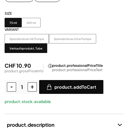
SIZE
Size
75 ml
450 ml
VARIANT
Variant
Spenderdose mit Pumpe
Spenderdose ohne Pumpe
Verkaufsprodukt, Tube
CHF 10.90
product.professionalPriceTitle
product.professionalPriceText
product.grossPriceInfo
product.addToCart
product.stock.available
product.description