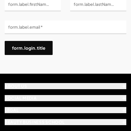
form.label.firstName *
form.label.lastName *
form.label.email *
form.login.title
ABOUT US
SOCIAL MEDIA
LEGAL
BEAUTY BUSINESS SCHOOL