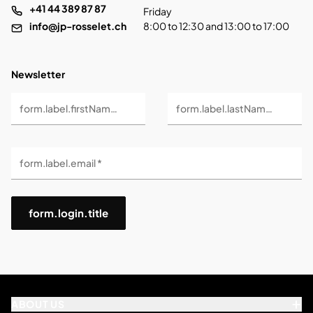
+41 44 389 87 87
Friday
info@jp-rosselet.ch
8:00 to 12:30 and 13:00 to 17:00
Newsletter
form.label.firstName *
form.label.lastName *
form.label.email *
form.login.title
ABOUT US