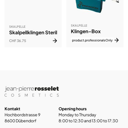
SKALPELLE
SKALPELLE
Klingen–Box
Skalpellklingen Steril
product.professionalsOnly
CHF 36.75
Kontakt
Opening hours
Hochbordstrasse 9
Monday to Thursday
8600 Dübendorf
8:00 to 12:30 and 13:00 to 17:30