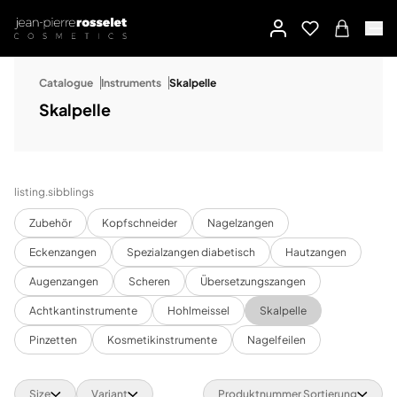
Catalogue
Instruments
Skalpelle
Skalpelle
listing.sibblings
Zubehör
Kopfschneider
Nagelzangen
Eckenzangen
Spezialzangen diabetisch
Hautzangen
Augenzangen
Scheren
Übersetzungszangen
Achtkantinstrumente
Hohlmeissel
Skalpelle
Pinzetten
Kosmetikinstrumente
Nagelfeilen
Size
Variant
Produktnummer Sortierung