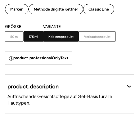
Marken
Methode Brigitte Kettner
Classic Line
GRÖSSE
VARIANTE
Grösse
Variante
50 ml
175 ml
Kabinenprodukt
Verkaufsprodukt
product.professionalOnlyText
product.description
Auffrischende Gesichtspflege auf Gel-Basis für alle
Hauttypen.