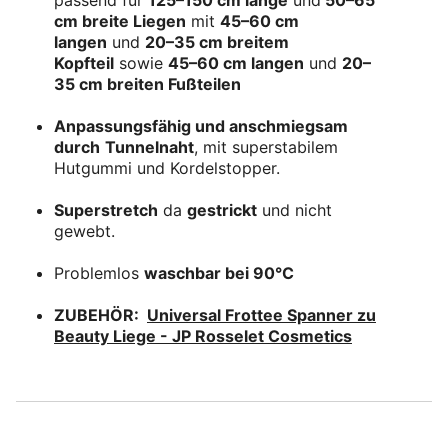
passend für
125–150 cm lange
und
50–65
cm breite Liegen
mit
45–60 cm
langen
und
20–35 cm breitem
Kopfteil
sowie
45–60 cm langen
und
20–
35 cm breiten Fußteilen
Anpassungsfähig und anschmiegsam
durch
Tunnelnaht
, mit superstabilem
Hutgummi und Kordelstopper.
Superstretch
da
gestrickt
und nicht
gewebt.
Problemlos
waschbar bei 90°C
ZUBEHÖR:
Universal Frottee Spanner zu
Beauty Liege - JP Rosselet Cosmetics