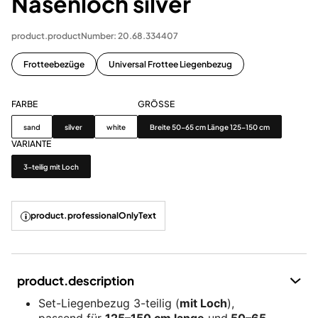
Nasenloch silver
product.productNumber: 20.68.334407
Frotteebezüge
Universal Frottee Liegenbezug
FARBE
GRÖSSE
Farbe
Grösse
sand
silver
white
Breite 50-65 cm Länge 125-150 cm
VARIANTE
Variante
3-teilig mit Loch
product.professionalOnlyText
product.description
Set-Liegenbezug 3-teilig (
mit Loch
),