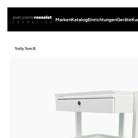
Marken
Katalog
Einrichtungen
Geräte
Ku
Trolly Tom III