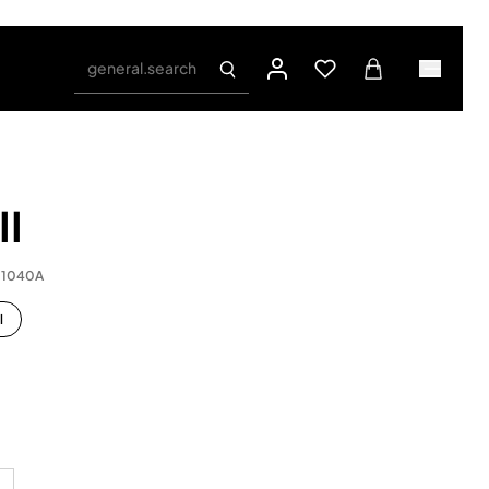
general.search
II
.1040A
l