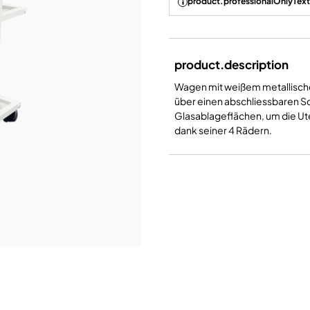
product.professionalOnlyText
product.description
Wagen mit weißem metallisch
über einen abschliessbaren Sc
Glasablageflächen, um die Ut
dank seiner 4 Rädern.