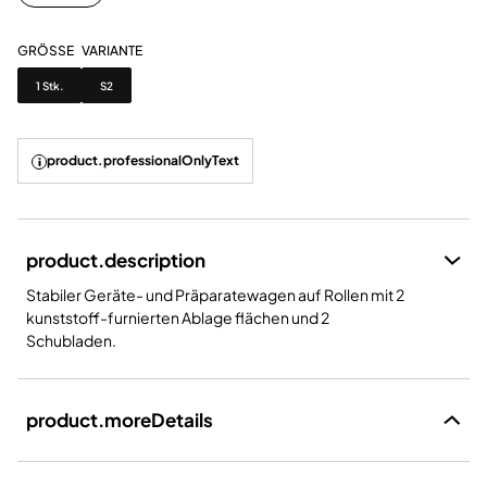
GRÖSSE
VARIANTE
Grösse
Variante
1 Stk.
S2
product.professionalOnlyText
product.description
Stabiler Geräte- und Präparatewagen auf Rollen mit 2
kunststoff-furnierten Ablage flächen und 2
Schubladen.
product.moreDetails