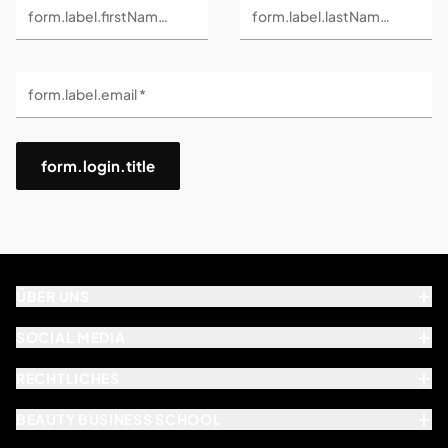
form.label.firstName *
form.label.lastName *
form.label.email *
form.login.title
ÜBER UNS
SOCIAL MEDIA
RECHTLICHES
BEAUTY BUSINESS SCHOOL