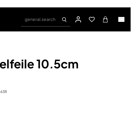
general.search
elfeile 10.5cm
063R