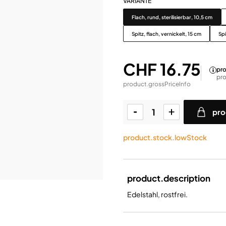
VARIANTE
Variante
Flach, rund, sterilisierbar, 10,5 cm
Spitz, flach, vernickelt, 15 cm
Spi
CHF 16.75
pro
pro
product.grossPriceInfo
pro
product.stock.lowStock
product.description
Edelstahl, rostfrei.