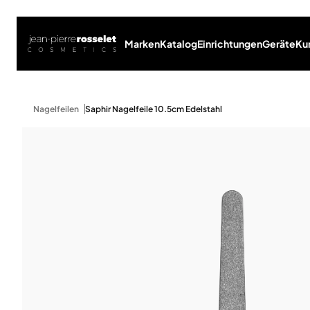
Marken
Katalog
Einrichtungen
Geräte
Ku
Nagelfeilen
Saphir Nagelfeile 10.5cm Edelstahl