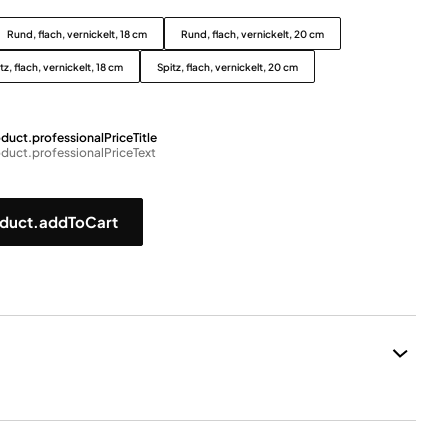
Rund, flach, vernickelt, 18 cm
Rund, flach, vernickelt, 20 cm
tz, flach, vernickelt, 18 cm
Spitz, flach, vernickelt, 20 cm
duct.professionalPriceTitle
duct.professionalPriceText
duct.addToCart