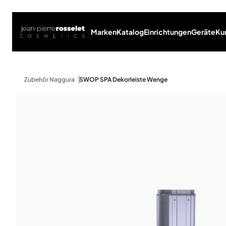
Marken
Katalog
Einrichtungen
Geräte
Ku
Zubehör Naggura
SWOP SPA Dekorleiste Wenge