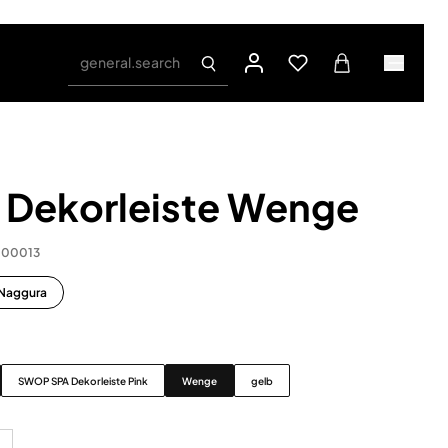
general.search
Dekorleiste Wenge
.00013
 Naggura
SWOP SPA Dekorleiste Pink
Wenge
gelb