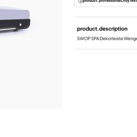
product.professionalOnlyText
product.description
SWOP SPA Dekorleiste Weng